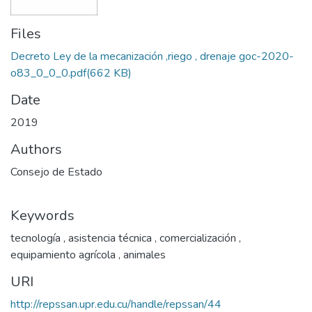
Files
Decreto Ley de la mecanización ,riego , drenaje goc-2020-
o83_0_0_0.pdf
(662 KB)
Date
2019
Authors
Consejo de Estado
Keywords
tecnología
,
asistencia técnica
,
comercialización
,
equipamiento agrícola
,
animales
URI
http://repssan.upr.edu.cu/handle/repssan/44